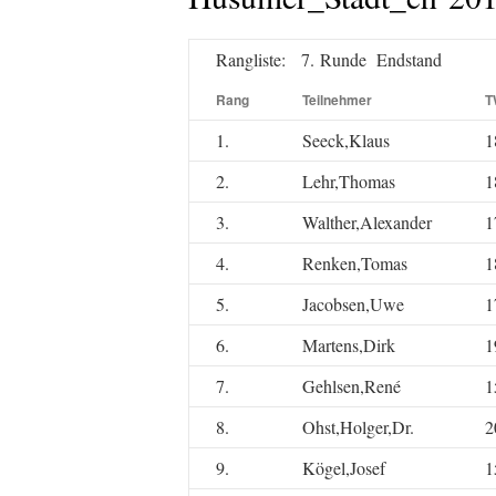
Rangliste: 7. Runde Endstand
Rang
Teilnehmer
T
1.
Seeck,Klaus
1
2.
Lehr,Thomas
1
3.
Walther,Alexander
1
4.
Renken,Tomas
1
5.
Jacobsen,Uwe
1
6.
Martens,Dirk
1
7.
Gehlsen,René
1
8.
Ohst,Holger,Dr.
2
9.
Kögel,Josef
1