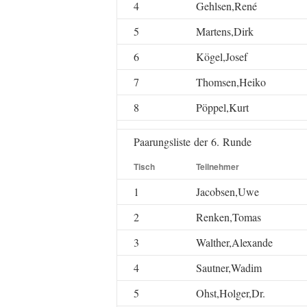
4
Gehlsen,René
5
Martens,Dirk
6
Kögel,Josef
7
Thomsen,Heiko
8
Pöppel,Kurt
Paarungsliste der 6. Runde
Tisch
Teilnehmer
1
Jacobsen,Uwe
2
Renken,Tomas
3
Walther,Alexande
4
Sautner,Wadim
5
Ohst,Holger,Dr.