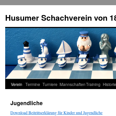
Zum
Inhalt
Husumer Schachverein von 18
springen
Verein
Termine
Turniere
Mannschaften
Training
Histori
Jugendliche
Download Beitrittserklärung für Kinder und Jugendliche