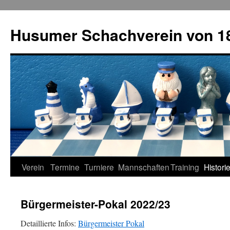
Zum
Inhalt
Husumer Schachverein von 18
springen
Verein
Termine
Turniere
Mannschaften
Training
Histori
Bürgermeister-Pokal 2022/23
Detaillierte Infos:
Bürgermeister Pokal