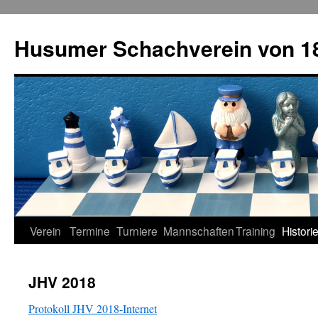
Zum
Inhalt
Husumer Schachverein von 18
springen
Verein
Termine
Turniere
Mannschaften
Training
Histori
JHV 2018
Protokoll JHV 2018-Internet