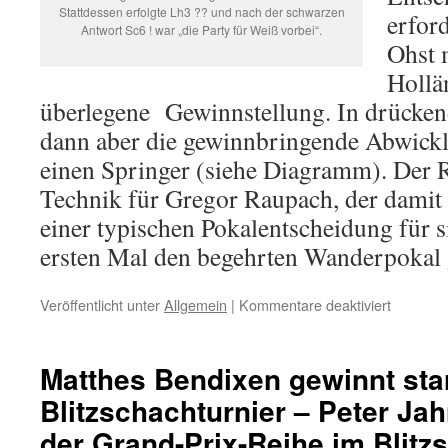
Stattdessen erfolgte Lh3 ?? und nach der schwarzen
erford
Antwort Sc6 ! war „die Party für Weiß vorbei“.
Ohst 
Hollä
überlegene
Gewinnstellung. In drücken
dann aber die gewinnbringende Abwickl
einen Springer (siehe Diagramm). Der R
Technik für Gregor Raupach, der damit 
einer typischen Pokalentscheidung für 
ersten Mal den begehrten Wanderpokal
für
Veröffentlicht unter
Allgemein
|
Kommentare deaktiviert
Bürgerme
Gregor
Raupach
Matthes Bendixen gewinnt sta
gewinnt
Blitzschachturnier – Peter Ja
das
Finale
der Grand-Prix-Reihe im Blitz
gegen