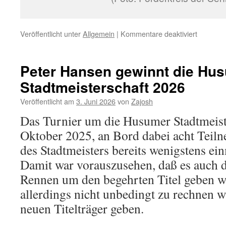
für
Veröffentlicht unter
Allgemein
|
Kommentare deaktiviert
Peter
Jahn
hervorra
Peter Hansen gewinnt die Hu
platziert
Stadtmeisterschaft 2026
bei
den
Veröffentlicht am
3. Juni 2026
von
Zajosh
Chess
Classics
Das Turnier um die Husumer Stadtmeist
Senioren
Oktober 2025, an Bord dabei acht Teilne
2026
Bad
des Stadtmeisters bereits wenigstens ei
Neuenah
Damit war vorauszusehen, daß es auch d
Rennen um den begehrten Titel geben 
allerdings nicht unbedingt zu rechnen wa
neuen Titelträger geben.