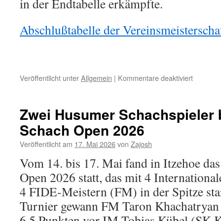
in der Endtabelle erkämpfte.
Abschlußtabelle der Vereinsmeisterscha
für
Veröffentlicht unter
Allgemein
|
Kommentare deaktiviert
Holger
Ohst
Vereinsm
Zwei Husumer Schachspieler 
2026
Schach Open 2026
des
Husumer
Veröffentlicht am
17. Mai 2026
von
Zajosh
Schachve
Vom 14. bis 17. Mai fand in Itzehoe das
Open 2026 statt, das mit 4 Internationa
4 FIDE-Meistern (FM) in der Spitze sta
Turnier gewann FM Taron Khachatryan 
6,5 Punkten vor IM Tobias Kübel (SK K