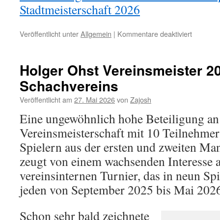
Stadtmeisterschaft 2026
für
Veröffentlicht unter
Allgemein
|
Kommentare deaktiviert
Finale
um
die
Holger Ohst Vereinsmeister 
Husumer
Schachvereins
Stadtmei
am
Veröffentlicht am
27. Mai 2026
von
Zajosh
02.
Juni
Eine ungewöhnlich hohe Beteiligung an
2026
Vereinsmeisterschaft mit 10 Teilnehmern
Spielern aus der ersten und zweiten Ma
zeugt von einem wachsenden Interesse 
vereinsinternen Turnier, das in neun Sp
jeden von September 2025 bis Mai 202
Schon sehr bald zeichnete