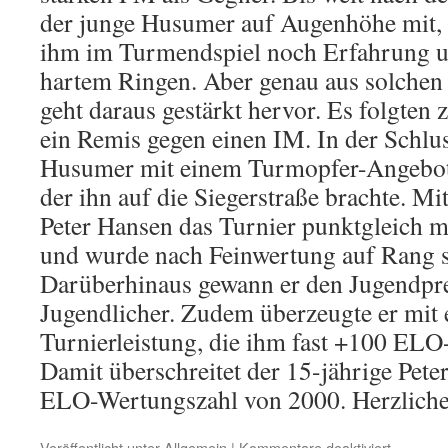
der junge Husumer auf Augenhöhe mit, d
ihm im Turmendspiel noch Erfahrung un
hartem Ringen. Aber genau aus solchen 
geht daraus gestärkt hervor. Es folgten 
ein Remis gegen einen IM. In der Schl
Husumer mit einem Turmopfer-Angebot e
der ihn auf die Siegerstraße brachte. M
Peter Hansen das Turnier punktgleich m
und wurde nach Feinwertung auf Rang si
Darüberhinaus gewann er den Jugendpre
Jugendlicher. Zudem überzeugte er mit
Turnierleistung, die ihm fast +100 ELO
Damit überschreitet der 15-jährige Pete
ELO-Wertungszahl von 2000. Herzlich
für
Veröffentlicht unter
Allgemein
|
Kommentare deaktiviert