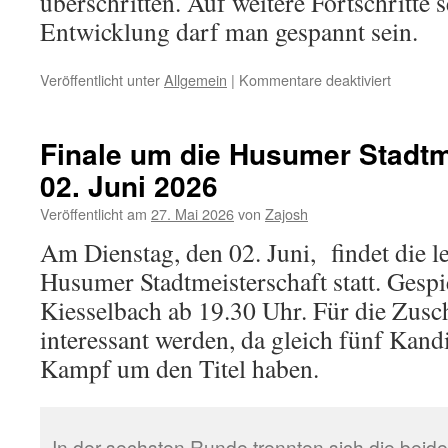
überschritten. Auf weitere Fortschritte 
Entwicklung darf man gespannt sein.
für
Veröffentlicht unter
Allgemein
|
Kommentare deaktiviert
Peter
Hansen
gewinnt
Finale um die Husumer Stadtm
die
02. Juni 2026
Husumer
Stadtmei
Veröffentlicht am
27. Mai 2026
von
Zajosh
2026
Am Dienstag, den 02. Juni,
findet die 
Husumer Stadtmeisterschaft statt. Gespi
Kiesselbach ab 19.30 Uhr. Für die Zusc
interessant werden, da gleich fünf Kan
Kampf um den Titel haben.
In der sechsten Runde trennten sich die beid