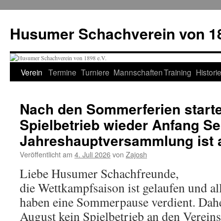
Zum
Inhalt
Husumer Schachverein von 18
springen
Verein
Termine
Turniere
Mannschaften
Training
Histori
Nach den Sommerferien starte
Spielbetrieb wieder Anfang S
Jahreshauptversammlung ist 
Veröffentlicht am
4. Juli 2026
von
Zajosh
Liebe Husumer Schachfreunde,
die Wettkampfsaison ist gelaufen und all
haben eine Sommerpause verdient. Daher
August kein Spielbetrieb an den Verein