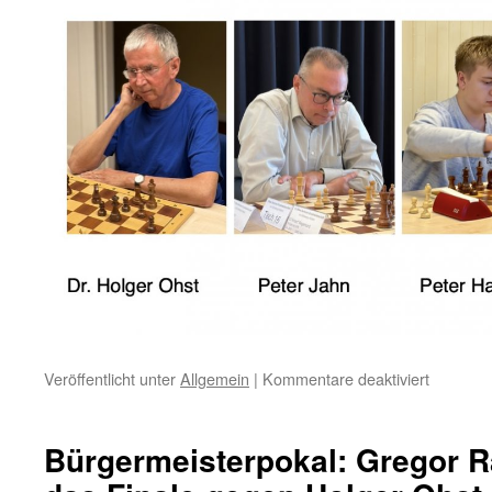
für
Veröffentlicht unter
Allgemein
|
Kommentare deaktiviert
Nach
den
Sommerf
Bürgermeisterpokal: Gregor 
startet
der