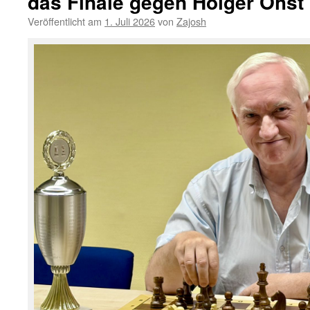
das Finale gegen Holger Ohst
Spielbetr
Veröffentlicht am
1. Juli 2026
von
Zajosh
wieder
Anfang
Septemb
–
Jahresh
ist
am
25.
August