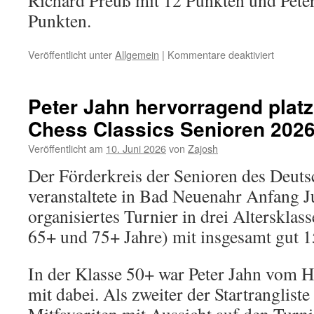
Richard Preuß mit 12 Punkten und Peter
Punkten.
für
Veröffentlicht unter
Allgemein
|
Kommentare deaktiviert
Uwe
Jacobse
gewinnt
Peter Jahn hervorragend platz
viertes
Chess Classics Senioren 202
Schnells
–
Veröffentlicht am
10. Juni 2026
von
Zajosh
Peter
Jahn
Der Förderkreis der Senioren des Deut
Gesamts
veranstaltete in Bad Neuenahr Anfang Ju
der
Grand-
organisiertes Turnier in drei Altersklas
Prix-
65+ und 75+ Jahre) mit insgesamt gut 
Reihe
im
Schnells
In der Klasse 50+ war Peter Jahn vom 
mit dabei. Als zweiter der Startrangliste