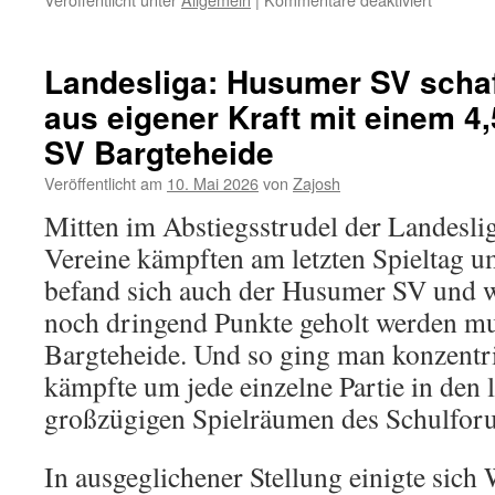
Zwei
Husumer
Schachsp
Landesliga: Husumer SV schaf
beim
aus eigener Kraft mit einem 4,
Itzehoer
Schach
SV Bargteheide
Open
2026
Veröffentlicht am
10. Mai 2026
von
Zajosh
Mitten im Abstiegsstrudel der Landeslig
Vereine kämpften am letzten Spieltag u
befand sich auch der Husumer SV und w
noch dringend Punkte geholt werden m
Bargteheide. Und so ging man konzentr
kämpfte um jede einzelne Partie in den 
großzügigen Spielräumen des Schulforu
In ausgeglichener Stellung einigte sich 