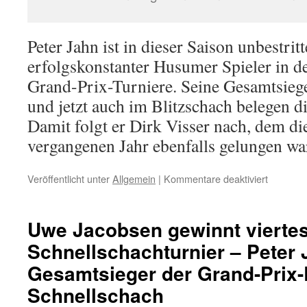
Peter Jahn ist in dieser Saison unbestrit
erfolgskonstanter Husumer Spieler in d
Grand-Prix-Turniere. Seine Gesamtsieg
und jetzt auch im Blitzschach belegen di
Damit folgt er Dirk Visser nach, dem d
vergangenen Jahr ebenfalls gelungen wa
für
Veröffentlicht unter
Allgemein
|
Kommentare deaktiviert
Matthes
Bendixe
gewinnt
Uwe Jacobsen gewinnt vierte
stark
Schnellschachturnier – Peter
besetzte
Blitzscha
Gesamtsieger der Grand-Prix-
–
Peter
Schnellschach
Jahn