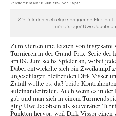
Veröffentlicht am
10. Juni 2026
von
Zajosh
Gesamts
der
Grand-
Sie lieferten sich eine spannende Finalpartie
Prix-
Reihe
Turniersieger Uwe Jacobsen 
im
Blitzsch
Zum vierten und letzten von insgesamt 
Turnieren in der Grand-Prix-Serie der l
am 09. Juni sechs Spieler an, wobei jede
Dabei entwickelte sich ein Zweikampf 
ungeschlagen bleibenden Dirk Visser u
Zufall wollte es, daß beide Kontrahenten
aufeinandertrafen. Auch wenn es in der 
gab und man sich in einem Turmendspiel
ging Uwe Jacobsen als souveräner Turni
Punkten hervor, weil Dirk Visser einen 