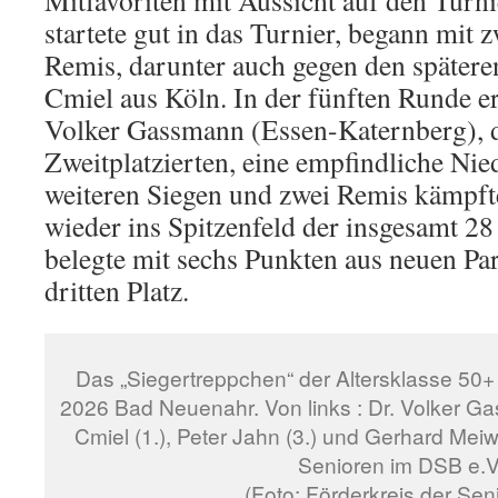
Mitfavoriten mit Aussicht auf den Turni
startete gut in das Turnier, begann mit 
Remis, darunter auch gegen den später
Cmiel aus Köln. In der fünften Runde erl
Volker Gassmann (Essen-Katernberg),
Zweitplatzierten, eine empfindliche Nie
weiteren Siegen und zwei Remis kämpfte
wieder ins Spitzenfeld der insgesamt 2
belegte mit sechs Punkten aus neuen Par
dritten Platz.
Das „Siegertreppchen“ der Altersklasse 50+
2026 Bad Neuenahr. Von links : Dr. Volker G
Cmiel (1.), Peter Jahn (3.) und Gerhard Mei
Senioren im DSB e.V
(Foto: Förderkreis der Sen