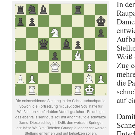
In der
Raupa
Dame
entwi
Aufba
Stell
Weiß 
Zug e
mehre
die Pa
schne
auf e
Die entscheidende Stellung in der Schnellschachpartie:
Sowohl die Fortsetzung mit Le5: oder Sc8: hätte für
Weiß einen komfortablen Vorteil gesichert. Es erfolgte
Damit
das ebenfalls sehr gute Tc1 mit Angriff auf die schwarze
Dame. Diese schlug mit Dd6: den weissen Springer.
Schne
Jetzt hätte Weiß mit Tc8:den Grundpfeiler der schwarzen
Entsc
Stellung entfernen und gut fortsetzen sollen.