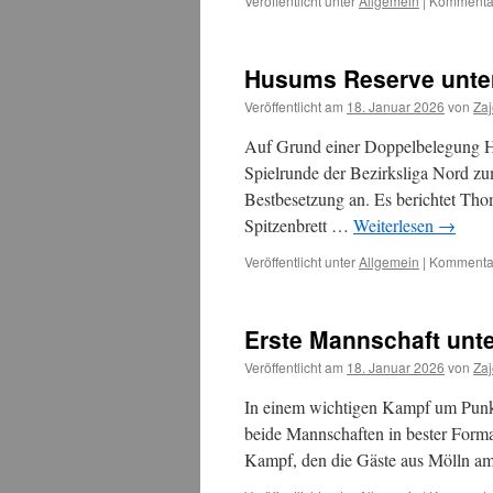
Veröffentlicht unter
Allgemein
|
Kommentar
Husums Reserve unterl
Veröffentlicht am
18. Januar 2026
von
Za
Auf Grund einer Doppelbelegung Ha
Spielrunde der Bezirksliga Nord zu
Bestbesetzung an. Es berichtet Th
Spitzenbrett …
Weiterlesen
→
Veröffentlicht unter
Allgemein
|
Kommentar
Erste Mannschaft unte
Veröffentlicht am
18. Januar 2026
von
Za
In einem wichtigen Kampf um Punkte
beide Mannschaften in bester Format
Kampf, den die Gäste aus Mölln am