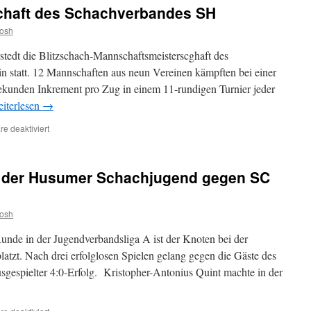
chaft des Schachverbandes SH
josh
tedt die Blitzschach-Mannschaftsmeisterscghaft des
 statt. 12 Mannschaften aus neun Vereinen kämpften bei einer
ekunden Inkrement pro Zug in einem 11-rundigen Turnier jeder
iterlesen
→
für
e deaktiviert
Husumer
SV
auf
g der Husumer Schachjugend gegen SC
Platz
fünf
bei
josh
der
Blitzschach-
Runde in der Jugendverbandsliga A ist der Knoten bei der
Mannschaftsmeisterschaft
des
tzt. Nach drei erfolglosen Spielen gelang gegen die Gäste des
Schachverbandes
gespielter 4:0-Erfolg. Kristopher-Antonius Quint machte in der
SH
für