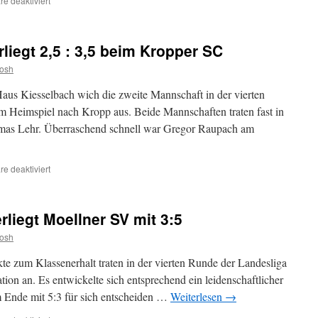
e deaktiviert
Souveräner
4:0-
Erfolg
iegt 2,5 : 3,5 beim Kropper SC
der
Husumer
josh
Schachjugend
gegen
us Kiesselbach wich die zweite Mannschaft in der vierten
SC
m Heimspiel nach Kropp aus. Beide Mannschaften traten fast in
Elmshorn
omas Lehr. Überraschend schnell war Gregor Raupach am
IV
für
e deaktiviert
Husums
Reserve
unterliegt
rliegt Moellner SV mit 3:5
2,5
:
josh
3,5
beim
 zum Klassenerhalt traten in der vierten Runde der Landesliga
Kropper
ion an. Es entwickelte sich entsprechend ein leidenschaftlicher
SC
 Ende mit 5:3 für sich entscheiden …
Weiterlesen
→