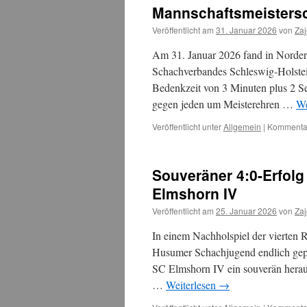
Mannschaftsmeisters
Veröffentlicht am
31. Januar 2026
von
Za
Am 31. Januar 2026 fand in Norders
Schachverbandes Schleswig-Holstein
Bedenkzeit von 3 Minuten plus 2 S
gegen jeden um Meisterehren …
We
Veröffentlicht unter
Allgemein
|
Kommentar
Souveräner 4:0-Erfol
Elmshorn IV
Veröffentlicht am
25. Januar 2026
von
Za
In einem Nachholspiel der vierten 
Husumer Schachjugend endlich gepla
SC Elmshorn IV ein souverän heraus
…
Weiterlesen
→