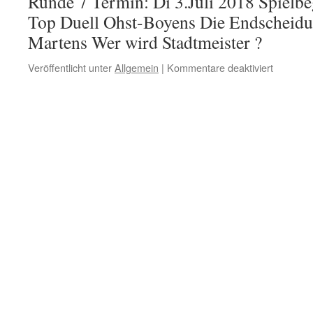
Runde 7 Termin: Di 3.Juli 2018 Spielb
fest
Top Duell Ohst-Boyens Die Endscheidu
Martens Wer wird Stadtmeister ?
für
Veröffentlicht unter
Allgemein
|
Kommentare deaktiviert
Auslosu
7
und
Letzte
Runde