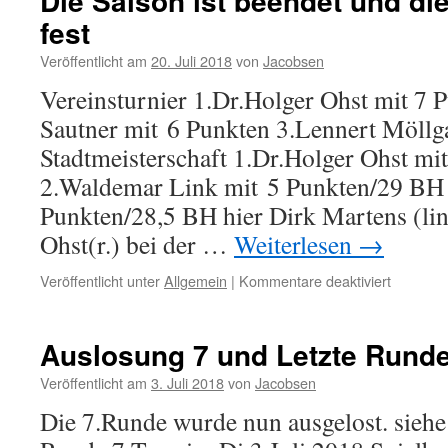
Die Saison ist beendet und di
fest
Veröffentlicht am
20. Juli 2018
von
Jacobsen
Vereinsturnier 1.Dr.Holger Ohst mit 7
Sautner mit 6 Punkten 3.Lennert Möllg
Stadtmeisterschaft 1.Dr.Holger Ohst mi
2.Waldemar Link mit 5 Punkten/29 BH 
Punkten/28,5 BH hier Dirk Martens (li
Ohst(r.) bei der …
Weiterlesen
→
für
Veröffentlicht unter
Allgemein
|
Kommentare deaktiviert
Die
Saison
ist
Auslosung 7 und Letzte Rund
beendet
und
Veröffentlicht am
3. Juli 2018
von
Jacobsen
die
Die 7.Runde wurde nun ausgelost. siehe:
Sieger
stehen