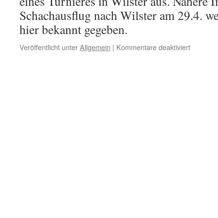
eines Turnieres in Wilster aus. Nähere
Schachausflug nach Wilster am 29.4. we
hier bekannt gegeben.
für
Veröffentlicht unter
Allgemein
|
Kommentare deaktiviert
Nächste
Jugendtr
erst
am
6.Mai