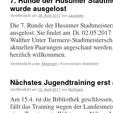
7. Runde der Husumer Stadtme
wurde ausgelost
Veröffentlicht am
28. April 2017
von
Jacobsen
Die 7. Runde der Husumer Stadtmeister
ausgelost. Sie findet am Di. 02.05.2017 
Walther Unter Turniere-Stadtmeistersch
aktuellen Paarungen angeschaut werden
herzlich willkommen.
für
Veröffentlicht unter
Allgemein
|
Kommentare deaktiviert
7.
Runde
der
Nächstes Jugendtraining erst
Husumer
Stadtmei
Veröffentlicht am
12. April 2017
von
Northsea
wurde
Am 15.4. ist die Bibliothek geschlossen
ausgelos
fällt das Training wegen der Landesmei