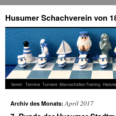
Zum
Inhalt
Husumer Schachverein von 18
springen
Verein
Termine
Turniere
Mannschaften
Training
Histori
April 2017
Archiv des Monats: