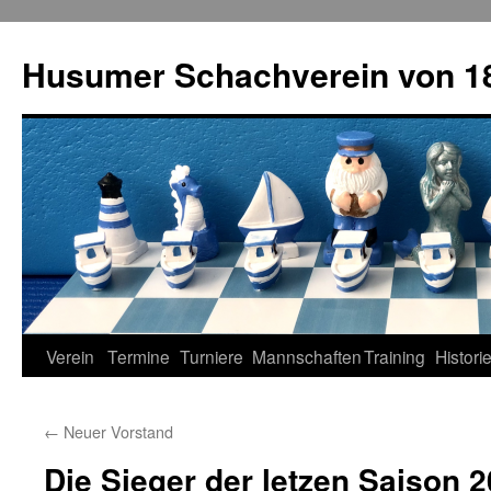
Zum
Inhalt
Husumer Schachverein von 18
springen
Verein
Termine
Turniere
Mannschaften
Training
Histori
←
Neuer Vorstand
Die Sieger der letzen Saison 