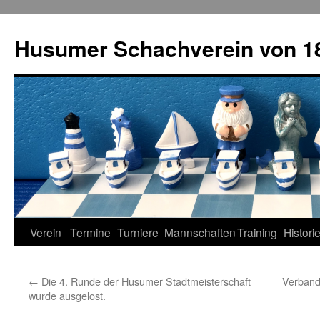
Zum
Inhalt
Husumer Schachverein von 18
springen
Verein
Termine
Turniere
Mannschaften
Training
Histori
←
Die 4. Runde der Husumer Stadtmeisterschaft
Verband
wurde ausgelost.