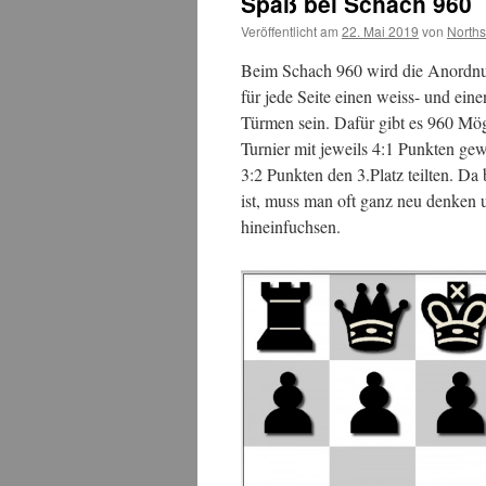
Spaß bei Schach 960
Veröffentlicht am
22. Mai 2019
von
North
Beim Schach 960 wird die Anordnung
für jede Seite einen weiss- und ei
Türmen sein. Dafür gibt es 960 Mö
Turnier mit jeweils 4:1 Punkten g
3:2 Punkten den 3.Platz teilten. Da
ist, muss man oft ganz neu denken u
hineinfuchsen.