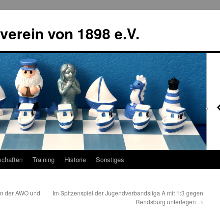
erein von 1898 e.V.
chaften
Training
Historie
Sonstiges
 in der AWO und
Im Spitzenspiel der Jugendverbandsliga A mit 1:3 gegen
Rendsburg unterlegen
→