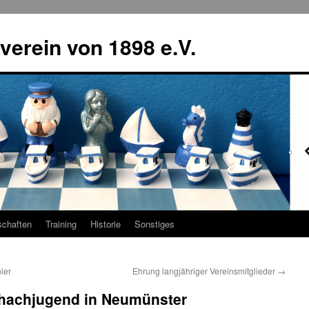
erein von 1898 e.V.
chaften
Training
Historie
Sonstiges
ier
Ehrung langjähriger Vereinsmitglieder
→
chachjugend in Neumünster